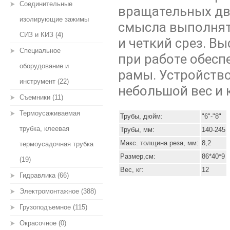
Соединительные
вращательных дви
изолирующие зажимы
смысла выполнят
СИЗ и КИЗ (4)
и четкий срез. В
Специальное
при работе обесп
оборудование и
рамы. Устройство
инструмент (22)
небольшой вес и
Съемники (11)
Термоусаживаемая
Трубы, дюйм:
"6"-"8"
трубка, клеевая
Трубы, мм:
140-245
Макс. толщина реза, мм:
8,2
термоусадочная трубка
Размер,см:
86*40*9
(19)
Вес, кг:
12
Гидравлика (66)
Электромонтажное (388)
Грузоподъемное (115)
Окрасочное (0)