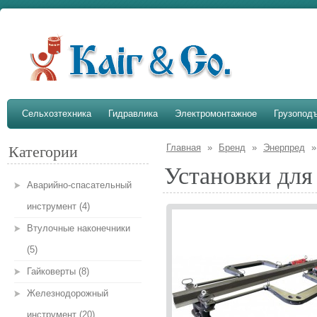
Сельхозтехника
Гидравлика
Электромонтажное
Грузопод
Главная
»
Бренд
»
Энерпред
Категории
Установки для
Аварийно-спасательный
инструмент (4)
Втулочные наконечники
(5)
Гайковерты (8)
Железнодорожный
инструмент (20)