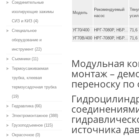
Соединительные
Рекомен­ду­емый
Тян
изолирующие зажимы
Модель
насос
усил
СИЗ и КИЗ (4)
УГ70/400
НРГ-7080Р, НБР...
71,6
Специальное
УГ70В/400
НРГ-7080Р, НБР...
71,6
оборудование и
инструмент (22)
Съемники (11)
Модульная ко
Термоусаживаемая
монтаж – демо
трубка, клеевая
переноску по
термоусадочная трубка
Гидроцилинд
(19)
соединениям
Гидравлика (66)
гидравлическ
Электромонтажное (388)
Грузоподъемное (115)
источника да
Окрасочное (0)