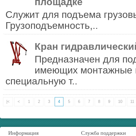
площадке
Служит для подъема грузо
Грузоподъем­ность,..
Кран гидравлически
Предназначен для по
имеющих монтажные п
специальную т..
|<
<
1
2
3
4
5
6
7
8
9
10
11
Информация
Служба поддержки