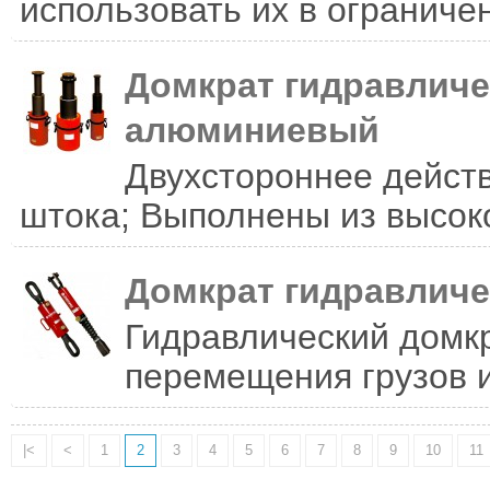
использовать их в ограниче
Домкрат гидравличе
алюминиевый
Двухстороннее действ
штока; Выполнены из высоко
Домкрат гидравличе
Гидравлический домк
перемещения грузов и
|<
<
1
2
3
4
5
6
7
8
9
10
11