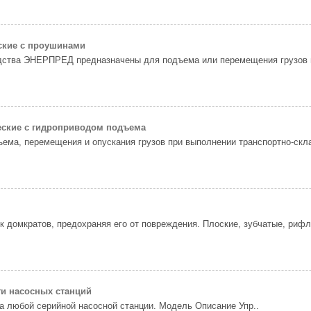
ские с проушинами
дства ЭНЕРПРЕД предназначены для подъема или перемещения грузов п
ские c гидроприводом подъема
ема, перемещения и опускания грузов при выполнении транспортно-скла
к домкратов, предохраняя его от повреждения. Плоские, зубчатые, рифл
и насосных станций
а любой серийной насосной станции. Модель Описание Уп­р..