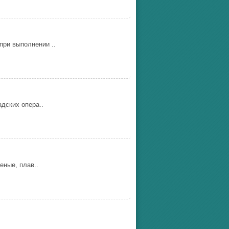
ри выполнении ..
дских опера..
еные, плав..