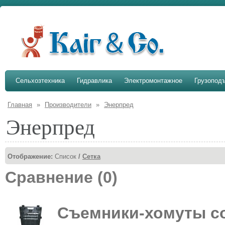
Сельхозтехника
Гидравлика
Электромонтажное
Грузопод
Главная
»
Производители
»
Энерпред
Энерпред
Отображение:
Список
/
Сетка
Сравнение (0)
Съемники-хомуты с