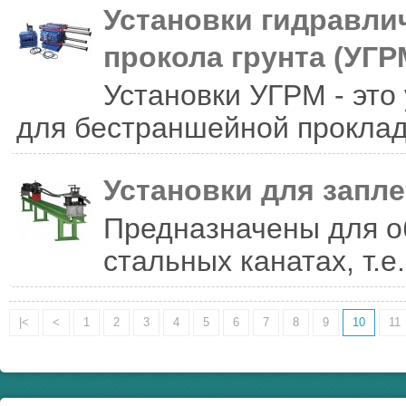
Установки гидравли
прокола грунта (УГР
Установки УГРМ - это
для бестраншейной проклад
Установки для запле
Предназначены для о
стальных канатах, т.е
|<
<
1
2
3
4
5
6
7
8
9
10
11